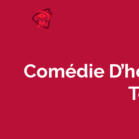
Skip
to
content
Comédie D’ho
T