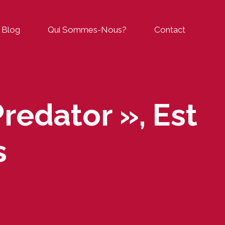
Blog
Qui Sommes-Nous?
Contact
Predator », Est
s