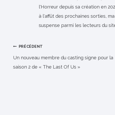
l'Horreur depuis sa création en 202
à l'affût des prochaines sorties, ma
suspense parmi les lecteurs du sit
Navigation
PRÉCÉDENT
de
Un nouveau membre du casting signe pour la
saison 2 de « The Last Of Us »
l’article