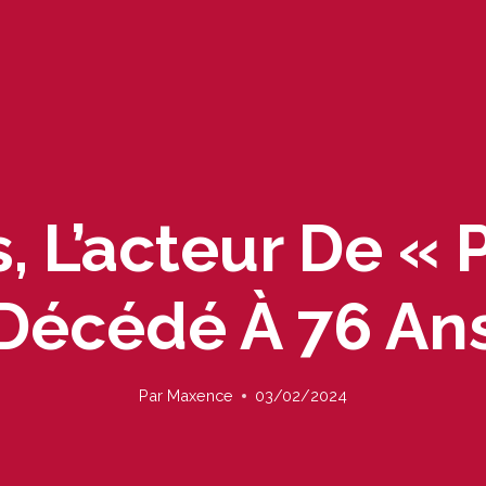
 L’acteur De « 
Décédé À 76 An
Par
Maxence
03/02/2024