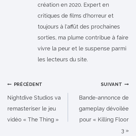
création en 2020. Expert en
critiques de films d'horreur et
toujours à l'affût des prochaines
sorties, ma plume contribue à faire
vivre la peur et le suspense parmi
les lecteurs du site.
Navigation
PRÉCÉDENT
SUIVANT
de
Nightdive Studios va
Bande-annonce de
remasteriser le jeu
gameplay dévoilée
l’article
vidéo « The Thing »
pour « Killing Floor
3 »