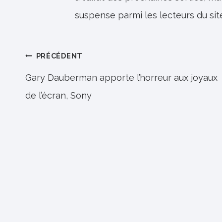
suspense parmi les lecteurs du sit
Navigation
PRÉCÉDENT
de
Gary Dauberman apporte l’horreur aux joyaux
de l’écran, Sony
l’article