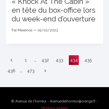
« Knock At The Cabin »
en tête du box-office lors
du week-end d’ouverture
Par
Maxence
05/02/2023
Page
Previous
1
…
432
433
434
435
navigation
Page
Next
436
…
473
Page
© Avenue de l'horreur - Avenuedelhorreur@orange.fr -
Mentions légales