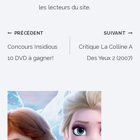
les lecteurs du site.
Navigation
PRÉCÉDENT
SUIVANT
de
Concours Insidious
Critique La Colline A
10 DVD à gagner!
Des Yeux 2 (2007)
l’article