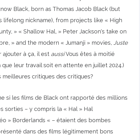
y know Black, born as Thomas Jacob Black (but
lifelong nickname), from projects like « High
unty, » « Shallow Hal, » Peter Jackson's take on
ibre, » and the modern « Jumanji » movies,
Juste
r ajouter à ça, il est
aussi
Vous êtes à moitié
e leur travail soit en attente en juillet 2024.)
 meilleures critiques des critiques?
si les films de Black ont ​​rapporté des millions
 sorties – y compris la « Hal » Hal
déo » Borderlands « – étaient des bombes
 présenté dans des films légitimement bons