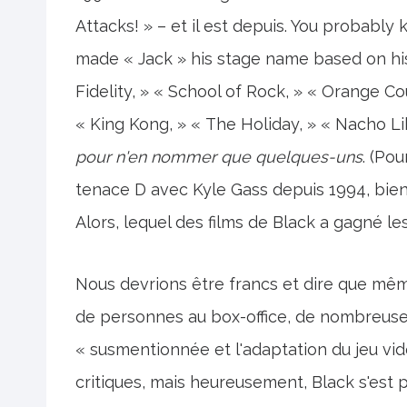
Attacks! » – et il est depuis. You probabl
made « Jack » his stage name based on his 
Fidelity, » « School of Rock, » « Orange Co
« King Kong, » « The Holiday, » « Nacho L
pour n'en nommer que quelques-uns
. (Pou
tenace D avec Kyle Gass depuis 1994, bien qu
Alors, lequel des films de Black a gagné les
Nous devrions être francs et dire que même 
de personnes au box-office, de nombreuses
« susmentionnée et l'adaptation du jeu vi
critiques, mais heureusement, Black s'est