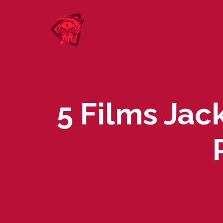
Skip
to
content
5 Films Jac