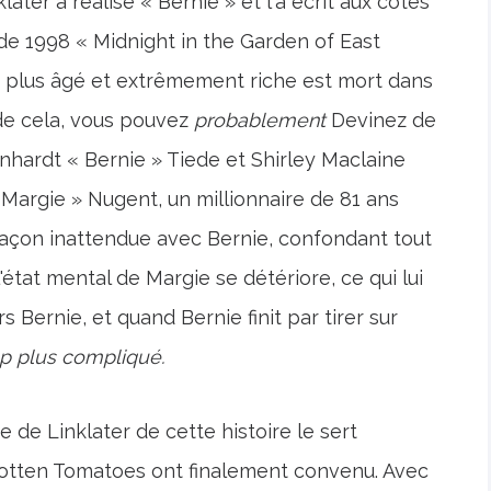
klater a réalisé « Bernie » et l'a écrit aux côtés
e de 1998 « Midnight in the Garden of East
plus âgé et extrêmement riche est mort dans
de cela, vous pouvez
probablement
Devinez de
Bernhardt « Bernie » Tiede et Shirley Maclaine
 Margie » Nugent, un millionnaire de 81 ans
 façon inattendue avec Bernie, confondant tout
état mental de Margie se détériore, ce qui lui
rs Bernie, et quand Bernie finit par tirer sur
 plus compliqué.
 de Linklater de cette histoire le sert
 Rotten Tomatoes ont finalement convenu. Avec