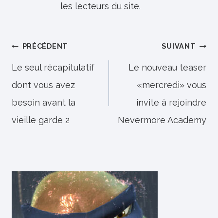
les lecteurs du site.
Navigation
PRÉCÉDENT
SUIVANT
de
Le seul récapitulatif
Le nouveau teaser
dont vous avez
«mercredi» vous
l’article
besoin avant la
invite à rejoindre
vieille garde 2
Nevermore Academy